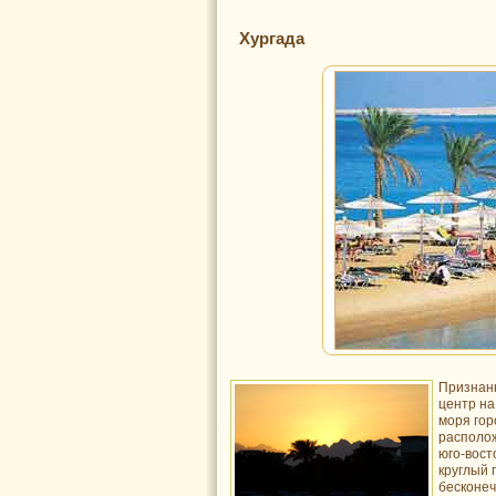
Хургада
Признан
центр на
моря гор
располож
юго-вост
круглый 
бесконе