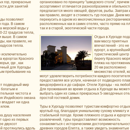
х гор, прекрасные
организовано по принципу "шведского стола", причем
сти для занятий
ассортимент отличается разнообразием и обильност
предлагается много овощей, фруктов, рыбы. Завтрак 
как правило, входят в стоимость тур поездки. Днем м
ады позволяют
перекусить в одном из многочисленных ресторанчиков
 года. В самом
расположенных как в самих отелях, часто прямо на п
а морской воды у
так и в старой, экзотической части города.
0-22 градусов тепла,
 и выше. В самом
Отдых в Хургаде под
ды, как правило, не
вам массу приятных
радусов тепла.
впечатлений - это не
курорт, а крупнейший
те исключительно
туристический центр
а курортах Красного
берегу Красного моря
рья, где , как
пляжа на протяжени
пичный для Хургады
20 км расположено
ным пребывание на
множество отелей, к
могут удовлетворить потребности каждого посетителя
предоставляя все услуги, начиная от подводного пла
ят подводный мир
виндсерфинга и до сафари. Отели Хургады - на любой
 богатым и
Для проживания во время отдыха в Хургаде вы может
тельная чистота и
выбрать один из самых прекрасных 5-звездочных оте
ря Индийского океана
простой гостевой домик.
е впадает ни одна
 илом.
Туры в Хургаду позволяют туристам комфортно отдых
круглый год, благодаря уникальному сухому климату и
 на душу населения
стабильной погоде. Кроме пляжного отдыха и курорт
т одно из первых
развлечений, туры предоставляют возможность
ее двухсот
ознакомиться с историческими достопримечательнос
й протянулись вдоль
древних городов Египта, а также увидеть знаменитые