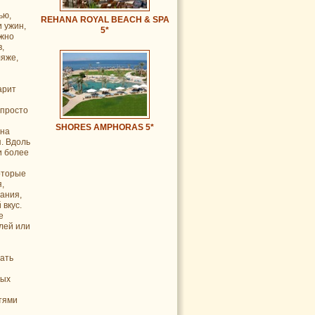
ью,
REHANA ROYAL BEACH & SPA
и ужин,
5*
ожно
,
ляже,
арит
 просто
SHORES AMPHORAS 5*
 на
. Вдоль
и более
оторые
,
вания,
 вкус.
е
лей или
ать
ных
тями