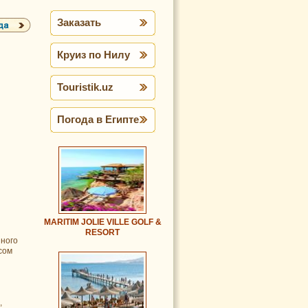
Заказать
Круиз по Нилу
Touristik.uz
Погода в Египте
MARITIM JOLIE VILLE GOLF &
RESORT
йного
сом
,