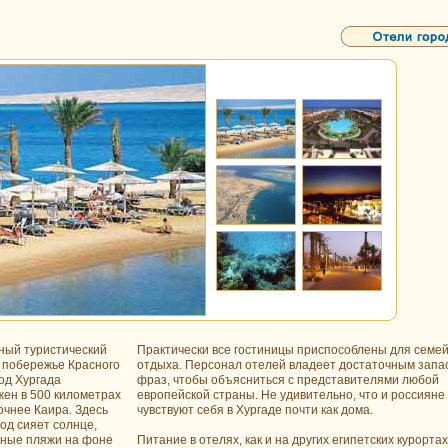
ный туристический
Практически все гостиницы приспособлены для семе
 побережье Красного
отдыха. Персонал отелей владеет достаточным запа
од Хургада
фраз, чтобы объясниться с представителями любой
ен в 500 километрах
европейской страны. Не удивительно, что и россияне
очнее Каира. Здесь
чувствуют себя в Хургаде почти как дома.
год сияет солнце,
чные пляжи на фоне
Питание в отелях, как и на других египетских курортах