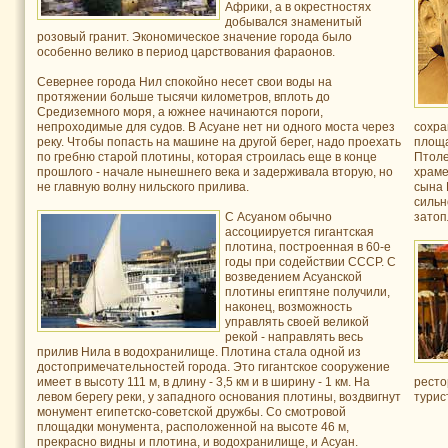
Африки, а в окрестностях
добывался знаменитый
розовый гранит. Экономическое значение города было
особенно велико в период царствования фараонов.
Севернее города Нил спокойно несет свои воды на
протяжении больше тысячи километров, вплоть до
Средиземного моря, а южнее начинаются пороги,
непроходимые для судов. В Асуане нет ни одного моста через
сохра
реку. Чтобы попасть на машине на другой берег, надо проехать
площа
по гребню старой плотины, которая строилась еще в конце
Птоле
прошлого - начале нынешнего века и задерживала вторую, но
храме
не главную волну нильского прилива.
сына 
сильн
С Асуаном обычно
затоп
ассоциируется гигантская
плотина, построенная в 60-е
годы при содействии СССР. С
возведением Асуанской
плотины египтяне получили,
наконец, возможность
управлять своей великой
рекой - направлять весь
прилив Нила в водохранилище. Плотина стала одной из
достопримечательностей города. Это гигантское сооружение
имеет в высоту 111 м, в длину - 3,5 км и в ширину - 1 км. На
ресто
левом берегу реки, у западного основания плотины, воздвигнут
турис
монумент египетско-советской дружбы. Со смотровой
площадки монумента, расположенной на высоте 46 м,
прекрасно видны и плотина, и водохранилище, и Асуан.