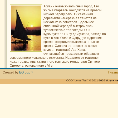
Асуан - очень живописный город. Его
жилые кварталы находятся на правом,
низком берегу реки. Обсаженная
деревьями набережная тянется на
несколько километров. Вдоль нее
сплошной чередой выстроились
туристические теплоходы. Они
курсируют по Нилу до Луксора, заходя по
пути в Ком-Омбо и Эдфу, где с древних
времен сохранились замечательные
храмы. Одна из остановок во время
круиза - мавзолей Ага-Хана,
считающийся прекрасным образцом
современного исламского искусства. Недалеко от мавзолея
лежат развалины старинного коптского монастыря Святого
Симеона, основанного в VI в.
Created by
EGroup™
Главн
ООО "Lotus Tour" © 2011-2026 Услуги 